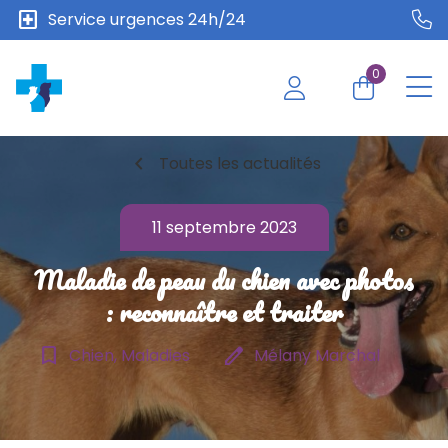
local_hospital
Service urgences 24h/24
0
chevron_left
Toutes les actualités
11 septembre 2023
Maladie de peau du chien avec photos
: reconnaître et traiter
bookmark_border
edit
Chien, Maladies
Mélany Marchal