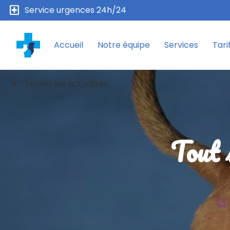
local_hospital
Service urgences 24h/24
Accueil
Notre équipe
Services
Tari
chevron_left
Toutes les actualités
Tout 
bookmark_border