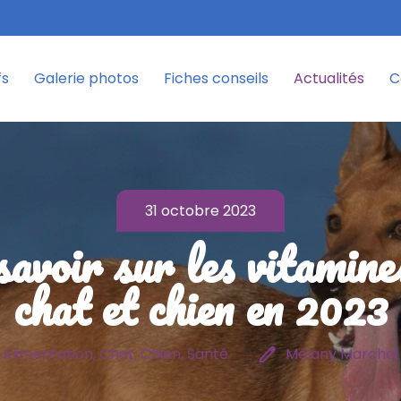
fs
Galerie photos
Fiches conseils
Actualités
C
31 octobre 2023
savoir sur les vitamine
chat et chien en 2023
edit
Alimentation, Chat, Chien, Santé
Mélany Marchal