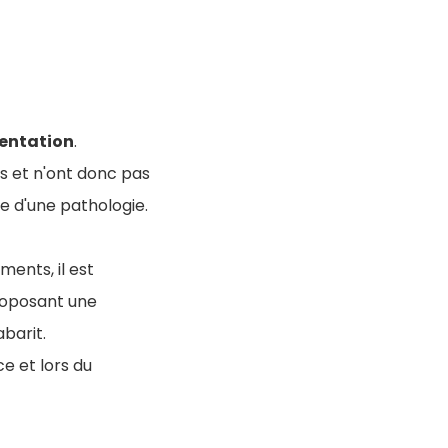
entation
.
ts et n'ont donc pas
re d'une pathologie.
ments, il est
proposant une
abarit
.
ce et lors du