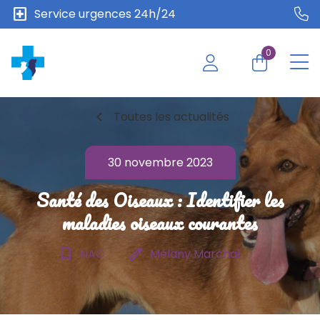
local_hospital
Service urgences 24h/24
0
chevron_left
Toutes les actualités
30 novembre 2023
Santé des Oiseaux : Identifier les
maladies oiseaux courantes
bookmark_border
edit
NAC
Mélany Marchal