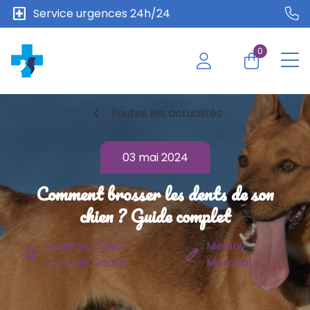
local_hospital
Service urgences 24h/24
0
chevron_left
Toutes les actualités
03 mai 2024
Comment brosser les dents de son
chien ? Guide complet
Hygiène, Chien,
Mélany
bookmark_border
edit
Conseils, Santé
Marchal