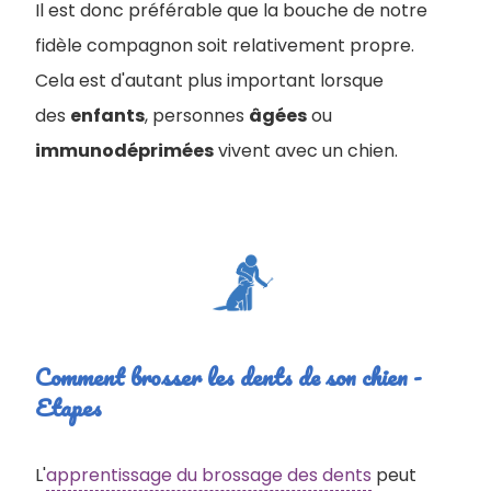
Il est donc préférable que la bouche de notre
fidèle compagnon soit relativement propre.
Cela est d'autant plus important lorsque
des
enfants
, personnes
âgées
ou
immunodéprimées
vivent avec un chien.
Comment brosser les dents de son chien -
Etapes
L'
apprentissage du brossage des dents
peut