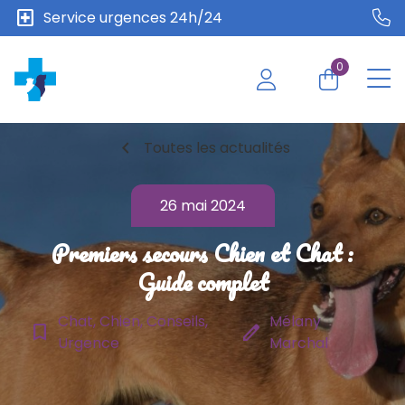
local_hospital
Service urgences 24h/24
0
chevron_left
Toutes les actualités
26 mai 2024
Premiers secours Chien et Chat :
Guide complet
Chat, Chien, Conseils,
Mélany
bookmark_border
edit
Urgence
Marchal