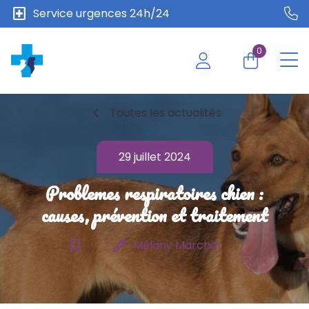
local_hospital
Service urgences 24h/24
0
chevron_left
Toutes les actualités
29 juillet 2024
Problemes respiratoires chien :
causes, prévention et traitement
bookmark_border
edit
Mélany Marchal