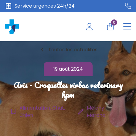
local_hospital
Service urgences 24h/24
0
chevron_left
Toutes les actualités
19 août 2024
Avis - Croquettes virbac veterinary
hpm
Alimentation, Chat,
Mélany
bookmark_border
edit
Chien
Marchal