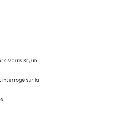
rk Morris Sr., un
 interrogé sur la
e.