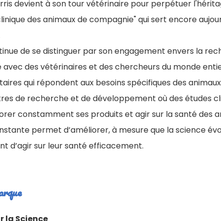
rris devient à son tour vétérinaire pour perpétuer l'héritage
 clinique des animaux de compagnie" qui sert encore aujou
.
continue de se distinguer par son engagement envers la rec
 avec des vétérinaires et des chercheurs du monde enti
taires qui répondent aux besoins spécifiques des animau
entres de recherche et de développement où des études c
iorer constamment ses produits et agir sur la santé des 
stante permet d’améliorer, à mesure que la science évol
t d’agir sur leur santé efficacement.
arque
 la Science