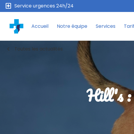
local_hospital
Service urgences 24h/24
Accueil
Notre équipe
Services
Tari
chevron_left
Toutes les actualités
Hill's :