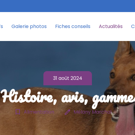
fs
Galerie photos
Fiches conseils
Actualités
C
31 août 2024
 Histoire, avis, gamme
bookmark_border
edit
Alimentation
Mélany Marchal