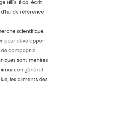
 Hill's. Il co-écrit
rd'hui de référence
herche scientifique.
er pour développer
x de compagnie.
liniques sont menées
animaux en général.
ue, les aliments des