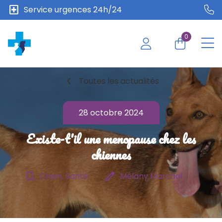
local_hospital
Service urgences 24h/24
0
chevron_left
Toutes les actualités
28 octobre 2024
Existe-t'il une menopause chez les
chiennes
bookmark_border
edit
Chien, Santé
Mélany Marchal