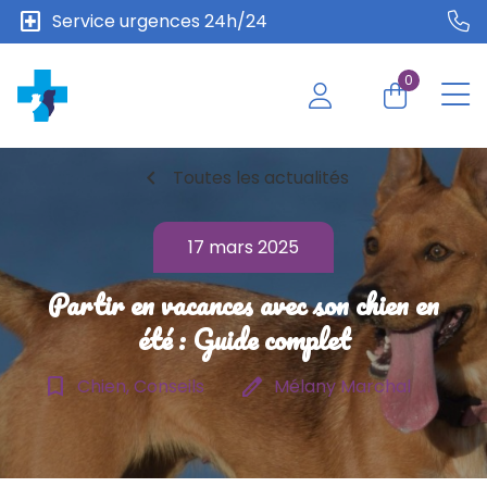
local_hospital
Service urgences 24h/24
0
chevron_left
Toutes les actualités
17 mars 2025
Partir en vacances avec son chien en
été : Guide complet
bookmark_border
edit
Chien, Conseils
Mélany Marchal