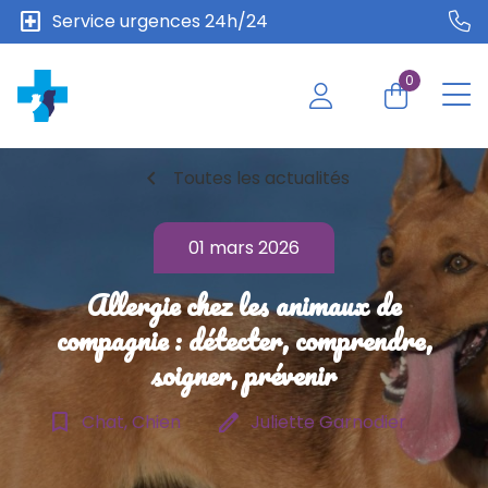
local_hospital
Service urgences 24h/24
0
chevron_left
Toutes les actualités
01 mars 2026
Allergie chez les animaux de
compagnie : détecter, comprendre,
soigner, prévenir
bookmark_border
edit
Chat, Chien
Juliette Garnodier