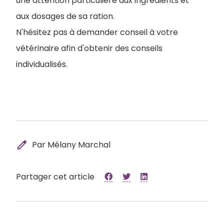
une attention particulière aux ingrédients et
aux dosages de sa ration.
N'hésitez pas à demander conseil à votre
vétérinaire afin d'obtenir des conseils
individualisés.
edit
Par Mélany Marchal
Partager cet article