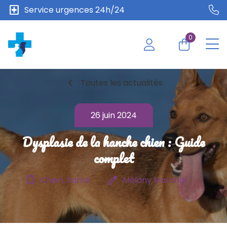
local_hospital
Service urgences 24h/24
0
chevron_left
Toutes les actualités
26 juin 2024
Dysplasie de la hanche chien : Guide
complet
bookmark_border
edit
Chien, Santé
Mélany Marchal