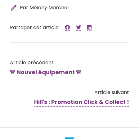
edit
Par Mélany Marchal
Partager cet article
Article précédent
🚨 Nouvel équipement 🚨
Article suivant
Hill's : Promotion Click & Collect !