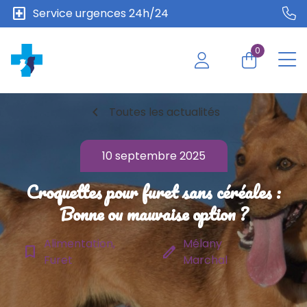
local_hospital
Service urgences 24h/24
0
chevron_left
Toutes les actualités
10 septembre 2025
Croquettes pour furet sans céréales :
Bonne ou mauvaise option ?
Alimentation,
Mélany
bookmark_border
edit
Furet
Marchal