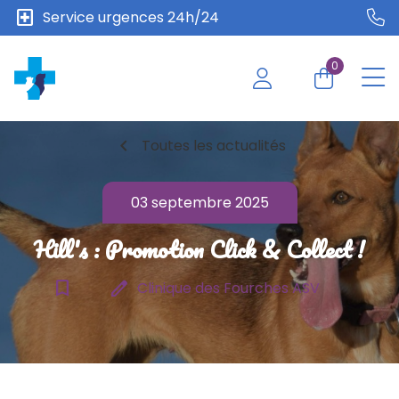
local_hospital
Service urgences 24h/24
0
chevron_left
Toutes les actualités
03 septembre 2025
Hill's : Promotion Click & Collect !
bookmark_border
edit
Clinique des Fourches ASV