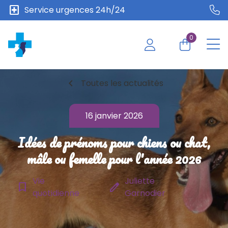
local_hospital
Service urgences 24h/24
0
chevron_left
Toutes les actualités
16 janvier 2026
Idées de prénoms pour chiens ou chat,
mâle ou femelle pour l'année 2026
Vie
Juliette
bookmark_border
edit
quotidienne
Garnodier