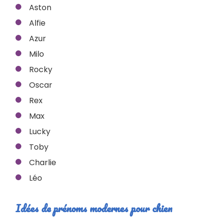
Aston
Alfie
Azur
Milo
Rocky
Oscar
Rex
Max
Lucky
Toby
Charlie
Léo
Idées de prénoms modernes pour chien