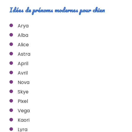
Idées de prénoms modernes pour chien
Arya
Alba
Alice
Astra
April
Avril
Nova
Skye
Pixel
Vega
Kaori
Lyra