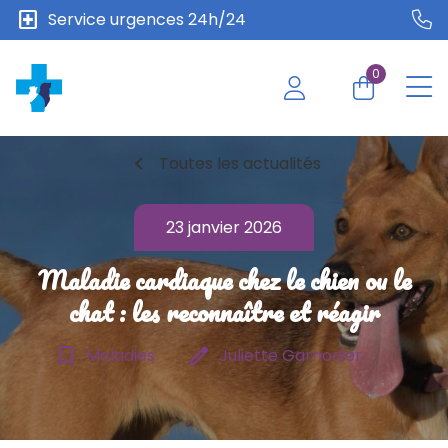
local_hospital
Service urgences 24h/24
0
chevron_left
Toutes les actualités
23 janvier 2026
Maladie cardiaque chez le chien ou le
chat : les reconnaître et réagir
bookmark_border
edit
Maladies
Juliette Garnodier